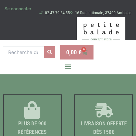
Aller
Se connecter
au
02 47 79 64 55
16 Rue nationale, 37400 Amboise
contenu
Recherche
0
0,00
€
Panier
pour :
PLUS DE 900
LIVRAISON OFFERTE
RÉFÉRENCES
DÈS 150€