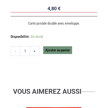
4,80
€
Carte postale double avec enveloppe.
quantité
Disponibilité :
En stock
de
CARTE
STRAWBERRY
Ajouter au panier
-
+
THANK
YOU
VOUS AIMEREZ AUSSI