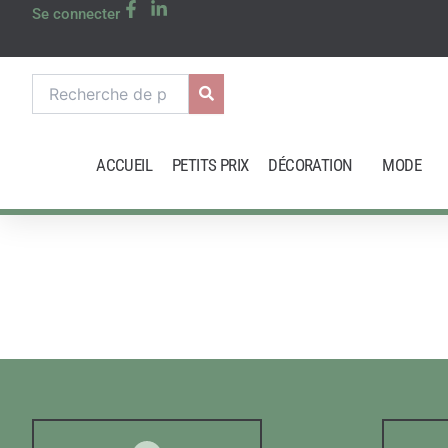
Aller
Se connecter
au
contenu
Recherche
pour :
ACCUEIL
PETITS PRIX
DÉCORATION
MODE