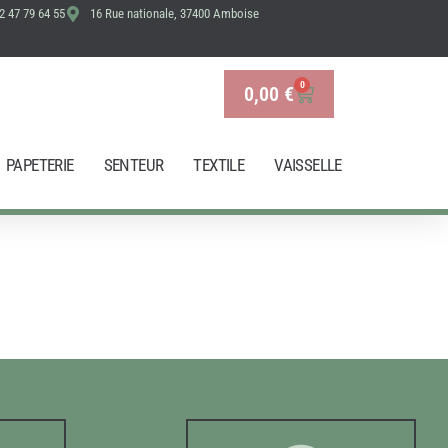
2 47 79 64 55
16 Rue nationale, 37400 Amboise
0
0,00
€
Panier
PAPETERIE
SENTEUR
TEXTILE
VAISSELLE