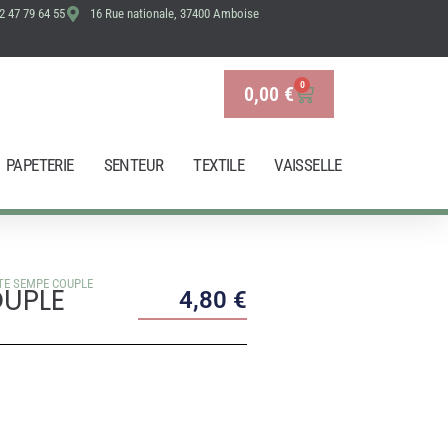
2 47 79 64 55
16 Rue nationale, 37400 Amboise
COUPLE
0
0,00
€
Panier
PAPETERIE
SENTEUR
TEXTILE
VAISSELLE
TE SEMPE COUPLE
OUPLE
4,80
€