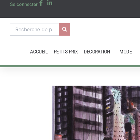
Aller
Se connecter
au
contenu
Recherche
pour :
ACCUEIL
PETITS PRIX
DÉCORATION
MODE