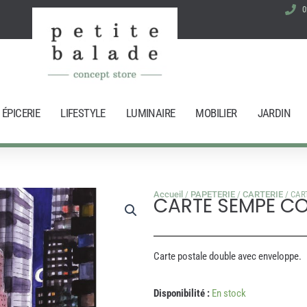
0
ÉPICERIE
LIFESTYLE
LUMINAIRE
MOBILIER
JARDIN
Accueil
/
PAPETERIE
/
CARTERIE
/ CAR
CARTE SEMPE C
Carte postale double avec enveloppe.
quantité
Disponibilité :
En stock
de