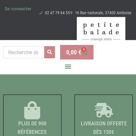
Aller
Se connecter
au
02 47 79 64 55
16 Rue nationale, 37400 Amboise
contenu
Recherche
0
0,00
€
Panier
pour :
PLUS DE 900
LIVRAISON OFFERTE
RÉFÉRENCES
DÈS 150€