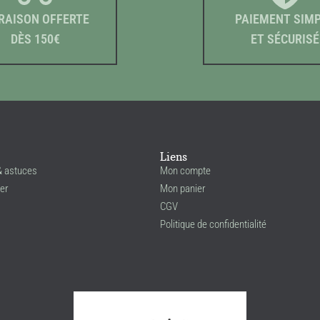
RAISON OFFERTE
PAIEMENT SIM
DÈS 150€
ET SÉCURISÉ
Liens
& astuces
Mon compte
er
Mon panier
CGV
Politique de confidentialité