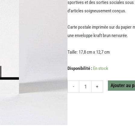
sportives et des sorties sociales sou
d’articles soigneusement conçus.
Carte postale imprimée sur du papier mat
une enveloppe kraft brun nervurée.
Taille: 17,8 cm x 12,7 cm
quantité
Disponibilité :
En stock
de
CARTE
RABBIT
Ajouter au p
-
+
CRICKET