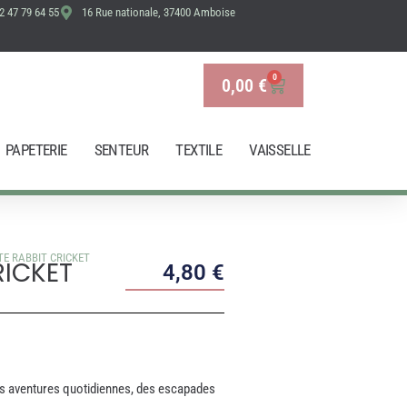
2 47 79 64 55
16 Rue nationale, 37400 Amboise
CRICKET
0
0,00
€
Panier
PAPETERIE
SENTEUR
TEXTILE
VAISSELLE
TE RABBIT CRICKET
RICKET
4,80
€
des aventures quotidiennes, des escapades