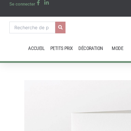
Aller
Se connecter
au
contenu
Recherche
pour :
ACCUEIL
PETITS PRIX
DÉCORATION
MODE