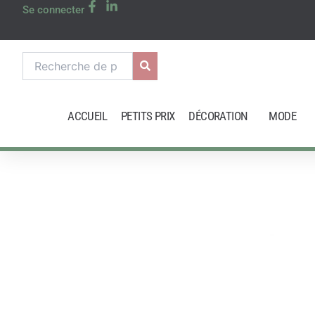
Aller
Se connecter
au
contenu
Recherche
pour :
ACCUEIL
PETITS PRIX
DÉCORATION
MODE