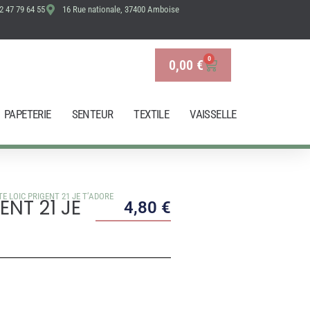
2 47 79 64 55
16 Rue nationale, 37400 Amboise
PRIGENT
21
JE
T'ADORE
0
0,00
€
Panier
PAPETERIE
SENTEUR
TEXTILE
VAISSELLE
TE LOIC PRIGENT 21 JE T’ADORE
ENT 21 JE
4,80
€