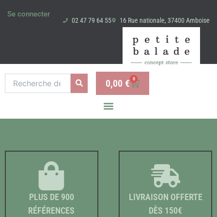
Aller
Se connecter
au
02 47 79 64 55
16 Rue nationale, 37400 Amboise
contenu
Recherche
0
0,00
€
Panier
pour :
PLUS DE 900
LIVRAISON OFFERTE
RÉFÉRENCES
DÈS 150€