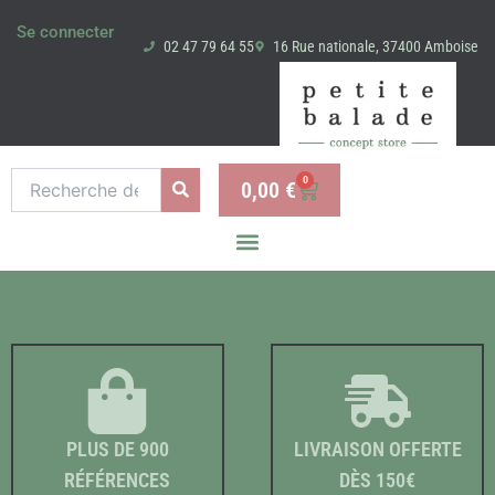
Aller
Se connecter
au
02 47 79 64 55
16 Rue nationale, 37400 Amboise
contenu
Recherche
0
0,00
€
Panier
pour :
PLUS DE 900
LIVRAISON OFFERTE
RÉFÉRENCES
DÈS 150€