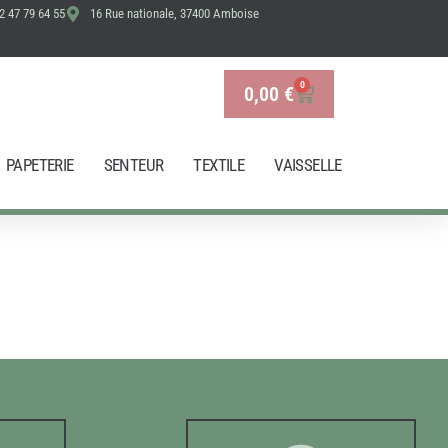
2 47 79 64 55
16 Rue nationale, 37400 Amboise
0
0,00
€
Panier
PAPETERIE
SENTEUR
TEXTILE
VAISSELLE