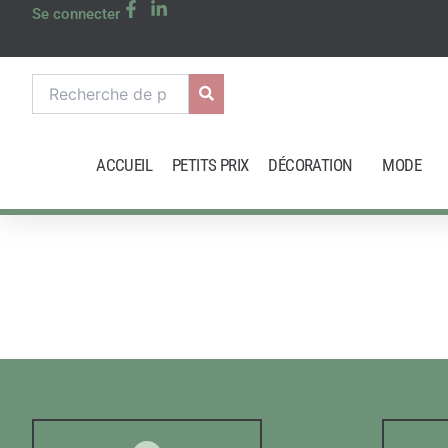
Aller
Se connecter
au
contenu
Recherche
pour :
ACCUEIL
PETITS PRIX
DÉCORATION
MODE