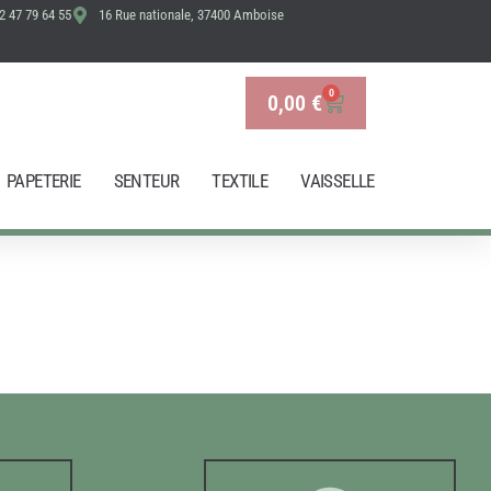
2 47 79 64 55
16 Rue nationale, 37400 Amboise
0
0,00
€
Panier
PAPETERIE
SENTEUR
TEXTILE
VAISSELLE