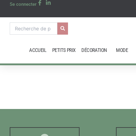
Aller
Se connecter
au
contenu
Recherche
pour :
ACCUEIL
PETITS PRIX
DÉCORATION
MODE