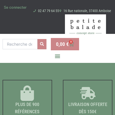
Aller
Se connecter
au
02 47 79 64 55
16 Rue nationale, 37400 Amboise
contenu
Recherche
0
0,00
€
Panier
pour :
PLUS DE 900
LIVRAISON OFFERTE
RÉFÉRENCES
DÈS 150€