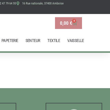
2 47 79 64 55
16 Rue nationale, 37400 Amboise
0
0,00
€
Panier
PAPETERIE
SENTEUR
TEXTILE
VAISSELLE