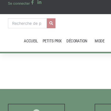
Aller
Se connecter
au
contenu
Recherche
pour :
ACCUEIL
PETITS PRIX
DÉCORATION
MODE