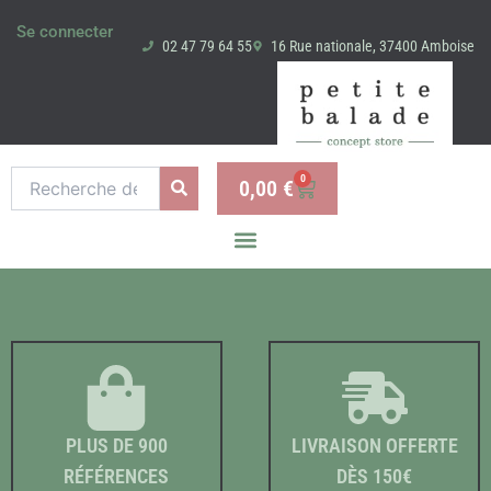
Aller
Se connecter
au
02 47 79 64 55
16 Rue nationale, 37400 Amboise
contenu
Recherche
0
0,00
€
Panier
pour :
PLUS DE 900
LIVRAISON OFFERTE
RÉFÉRENCES
DÈS 150€