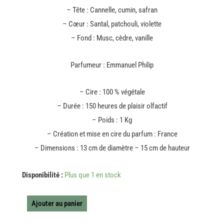
– Tête : Cannelle, cumin, safran
– Cœur : Santal, patchouli, violette
– Fond : Musc, cèdre, vanille
Parfumeur : Emmanuel Philip
– Cire : 100 % végétale
– Durée : 150 heures de plaisir olfactif
– Poids : 1 Kg
– Création et mise en cire du parfum : France
– Dimensions : 13 cm de diamètre – 15 cm de hauteur
quantité
Disponibilité :
Plus que 1 en stock
de
BOUGIE
OPERA
Ajouter au panier
LA
BAYADERE