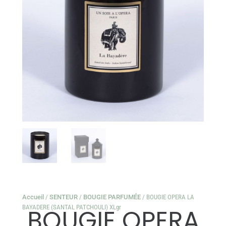
Accueil
/
SENTEUR
/
BOUGIE PARFUMÉE
/ BOUGIE OPERA LA
BAYADERE (SANTAL PATCHOULI) XLgr
BOUGIE OPERA