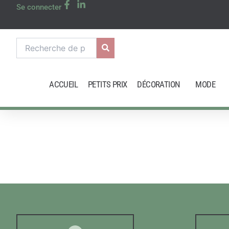
Aller
Se connecter
au
contenu
Recherche
pour :
ACCUEIL
PETITS PRIX
DÉCORATION
MODE