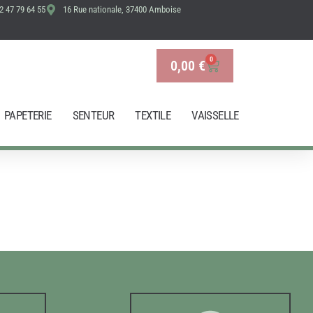
2 47 79 64 55
16 Rue nationale, 37400 Amboise
0
0,00
€
Panier
PAPETERIE
SENTEUR
TEXTILE
VAISSELLE