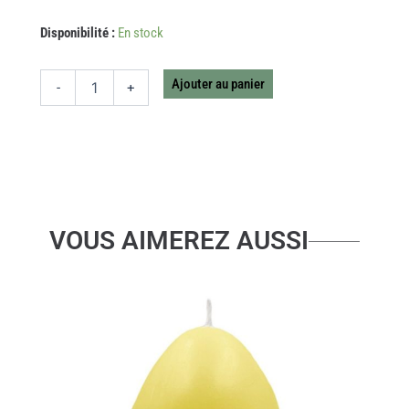
quantité
Disponibilité :
En stock
de
BOITE
BROOKE
Ajouter au panier
-
+
FLEURS
BLEUES
GM
VOUS AIMEREZ AUSSI