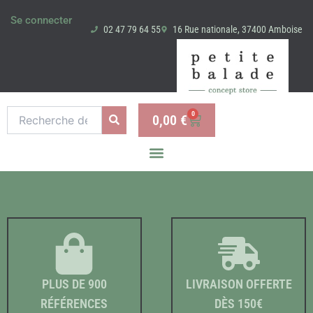
Aller
Se connecter
au
02 47 79 64 55
16 Rue nationale, 37400 Amboise
contenu
Recherche
0
0,00
€
Panier
pour :
PLUS DE 900
LIVRAISON OFFERTE
RÉFÉRENCES
DÈS 150€