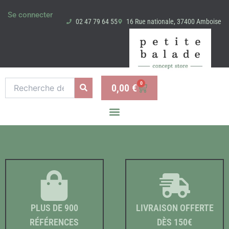
Aller
Se connecter
au
02 47 79 64 55
16 Rue nationale, 37400 Amboise
contenu
Recherche
0
0,00
€
Panier
pour :
PLUS DE 900
LIVRAISON OFFERTE
RÉFÉRENCES
DÈS 150€