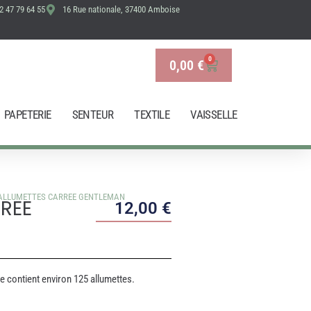
2 47 79 64 55
16 Rue nationale, 37400 Amboise
GENTLEMAN
0
0,00
€
Panier
PAPETERIE
SENTEUR
TEXTILE
VAISSELLE
ALLUMETTES CARREE GENTLEMAN
REE
12,00
€
e contient environ 125 allumettes.