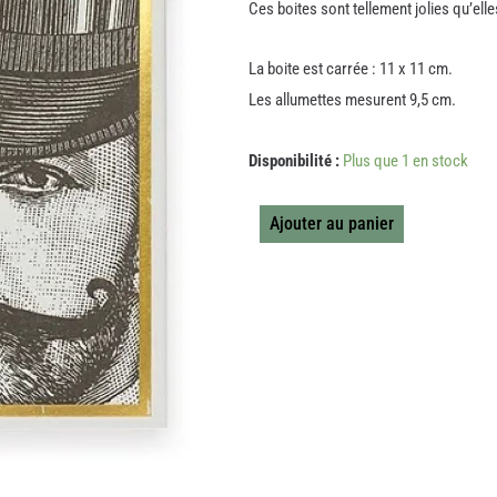
Ces boites sont tellement jolies qu’ell
La boite est carrée : 11 x 11 cm.
Les allumettes mesurent 9,5 cm.
quantité
Disponibilité :
Plus que 1 en stock
de
ALLUMETTES
CARREE
Ajouter au panier
GENTLEMAN