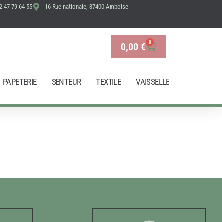
2 47 79 64 55
16 Rue nationale, 37400 Amboise
0
0,00
€
Panier
PAPETERIE
SENTEUR
TEXTILE
VAISSELLE