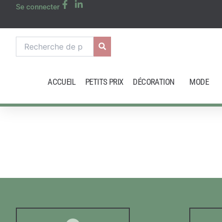
Aller
Se connecter
au
contenu
Recherche
pour :
ACCUEIL
PETITS PRIX
DÉCORATION
MODE