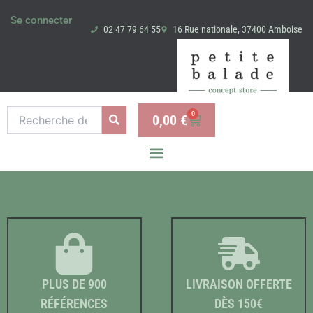
Aller
Se connecter
au
02 47 79 64 55
16 Rue nationale, 37400 Amboise
contenu
Recherche
0
0,00
€
Panier
pour :
PLUS DE 900
LIVRAISON OFFERTE
RÉFÉRENCES
DÈS 150€