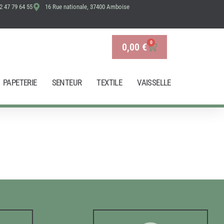
2 47 79 64 55
16 Rue nationale, 37400 Amboise
0
0,00
€
Panier
PAPETERIE
SENTEUR
TEXTILE
VAISSELLE