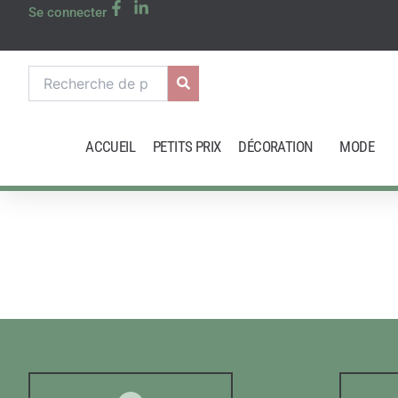
Aller
Se connecter
au
contenu
Recherche
pour :
ACCUEIL
PETITS PRIX
DÉCORATION
MODE