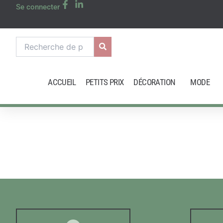
Aller
Se connecter
au
contenu
Recherche
pour :
ACCUEIL
PETITS PRIX
DÉCORATION
MODE