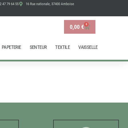
2 47 79 64 55
16 Rue nationale, 37400 Amboise
0
0,00
€
Panier
PAPETERIE
SENTEUR
TEXTILE
VAISSELLE