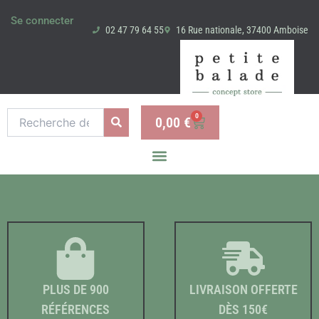
Aller
Se connecter
au
02 47 79 64 55
16 Rue nationale, 37400 Amboise
contenu
Recherche
0
0,00
€
Panier
pour :
PLUS DE 900
LIVRAISON OFFERTE
RÉFÉRENCES
DÈS 150€