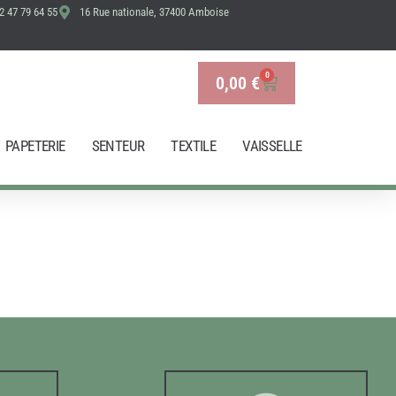
2 47 79 64 55
16 Rue nationale, 37400 Amboise
0
0,00
€
Panier
PAPETERIE
SENTEUR
TEXTILE
VAISSELLE