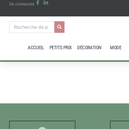
Aller
Se connecter
au
contenu
Recherche
pour :
ACCUEIL
PETITS PRIX
DÉCORATION
MODE