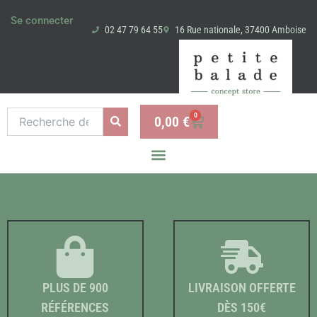
Aller
Se connecter
au
02 47 79 64 55
16 Rue nationale, 37400 Amboise
contenu
Recherche
0
0,00
€
Panier
pour :
PLUS DE 900
LIVRAISON OFFERTE
RÉFÉRENCES
DÈS 150€