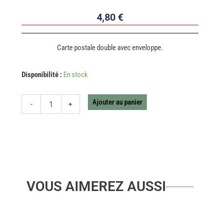
4,80
€
Carte postale double avec enveloppe.
quantité
Disponibilité :
En stock
de
CARTE
ART
Ajouter au panier
-
+
DECO
DRINK
BIRTHDAY
VOUS AIMEREZ AUSSI