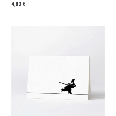
4,80
€