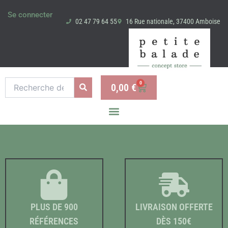
Aller
Se connecter
au
02 47 79 64 55
16 Rue nationale, 37400 Amboise
contenu
Recherche
0
0,00
€
Panier
pour :
PLUS DE 900
LIVRAISON OFFERTE
RÉFÉRENCES
DÈS 150€