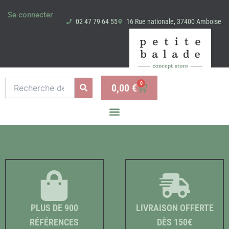
Aller
Se connecter
au
02 47 79 64 55
16 Rue nationale, 37400 Amboise
contenu
Recherche
0
0,00
€
Panier
pour :
PLUS DE 900
LIVRAISON OFFERTE
RÉFÉRENCES
DÈS 150€