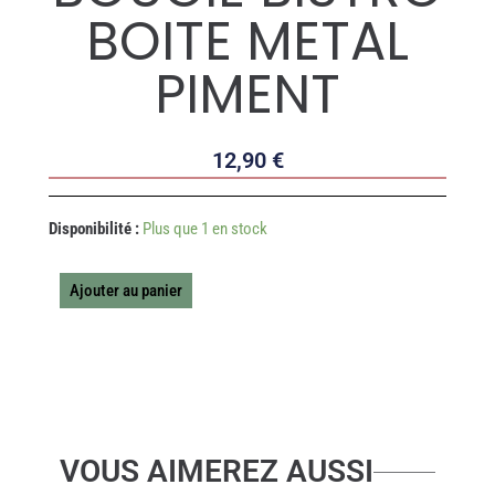
BOITE METAL
PIMENT
12,90
€
quantité
Disponibilité :
Plus que 1 en stock
de
BOUGIE
BISTRO
Ajouter au panier
BOITE
METAL
PIMENT
VOUS AIMEREZ AUSSI