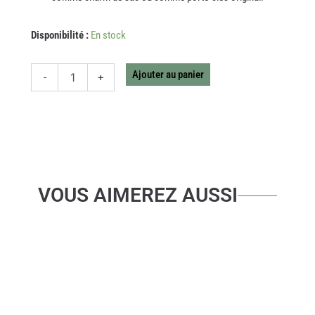
quantité
Disponibilité :
En stock
de
BIJOU
DE
Ajouter au panier
-
+
SAC
TREFLE
VOUS AIMEREZ AUSSI